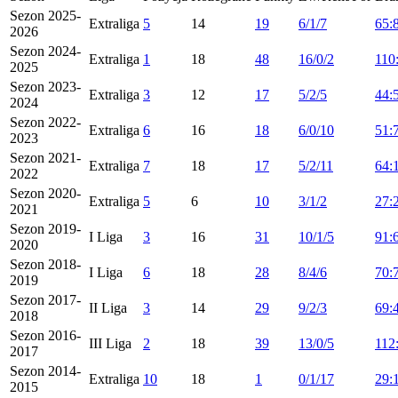
Sezon 2025-
Extraliga
5
14
19
6/1/7
65:
2026
Sezon 2024-
Extraliga
1
18
48
16/0/2
110
2025
Sezon 2023-
Extraliga
3
12
17
5/2/5
44:
2024
Sezon 2022-
Extraliga
6
16
18
6/0/10
51:
2023
Sezon 2021-
Extraliga
7
18
17
5/2/11
64:
2022
Sezon 2020-
Extraliga
5
6
10
3/1/2
27:
2021
Sezon 2019-
I Liga
3
16
31
10/1/5
91:
2020
Sezon 2018-
I Liga
6
18
28
8/4/6
70:
2019
Sezon 2017-
II Liga
3
14
29
9/2/3
69:
2018
Sezon 2016-
III Liga
2
18
39
13/0/5
112
2017
Sezon 2014-
Extraliga
10
18
1
0/1/17
29:
2015