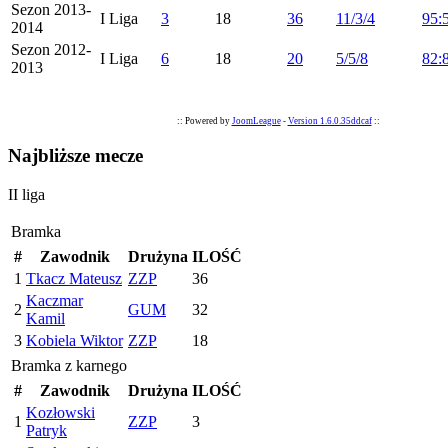
Sezon 2013-
I Liga
3
18
36
11/3/4
95:
2014
Sezon 2012-
I Liga
6
18
20
5/5/8
82:
2013
:: Powered by
JoomLeague
-
Version 1.6.0.35ddcaf
::
Najbliższe mecze
II liga
Bramka
#
Zawodnik
Drużyna
ILOŚĆ
1
Tkacz Mateusz
ZZP
36
Kaczmar
2
GUM
32
Kamil
3
Kobiela Wiktor
ZZP
18
Bramka z karnego
#
Zawodnik
Drużyna
ILOŚĆ
Kozłowski
1
ZZP
3
Patryk