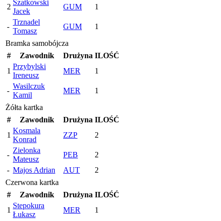
Szatkowski
2
GUM
1
Jacek
Trznadel
-
GUM
1
Tomasz
Bramka samobójcza
#
Zawodnik
Drużyna
ILOŚĆ
Przybylski
1
MER
1
Ireneusz
Wasilczuk
-
MER
1
Kamil
Żółta kartka
#
Zawodnik
Drużyna
ILOŚĆ
Kosmala
1
ZZP
2
Konrad
Zielonka
-
PEB
2
Mateusz
-
Majos Adrian
AUT
2
Czerwona kartka
#
Zawodnik
Drużyna
ILOŚĆ
Stepokura
1
MER
1
Łukasz