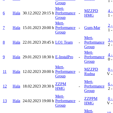
1 -
Group
Mert-
MZZPD
4 -
6
Hala
30.12.2022
20:15 h
Performance
-
HMG
1 -
Group
Mert-
2 -
7
Hala
15.01.2023
20:00 h
Performance
-
Gum-Mar
1 -
Group
Mert-
3 -
8
Hala
22.01.2023
20:45 h
LO1 Team
-
Performance
2 -
Group
Mert-
4 -
9
Hala
29.01.2023
18:30 h
E-InstalPro
-
Performance
0 -
Group
Mert-
MZZPD
0 -
11
Hala
12.02.2023
20:00 h
Performance
-
Rudna
V -
Group
Mert-
ZZPM
6 -
12
Hala
18.02.2023
20:30 h
-
Performance
HMG
2 -
Group
Mert-
ZZPPM
0 -
13
Hala
24.02.2023
19:00 h
Performance
-
HMG
V -
Group
Mert-