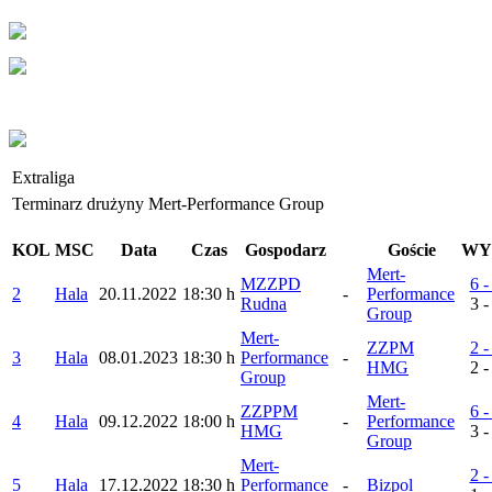
Extraliga
Terminarz drużyny Mert-Performance Group
KOL
MSC
Data
Czas
Gospodarz
Goście
WY
Mert-
MZZPD
6 -
2
Hala
20.11.2022
18:30 h
-
Performance
Rudna
3 -
Group
Mert-
ZZPM
2 -
3
Hala
08.01.2023
18:30 h
Performance
-
HMG
2 -
Group
Mert-
ZZPPM
6 -
4
Hala
09.12.2022
18:00 h
-
Performance
HMG
3 -
Group
Mert-
2 -
5
Hala
17.12.2022
18:30 h
Performance
-
Bizpol