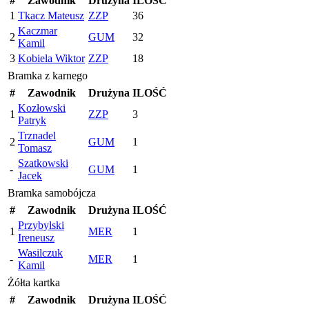
#
Zawodnik
Drużyna
ILOŚĆ
1
Tkacz Mateusz
ZZP
36
Kaczmar
2
GUM
32
Kamil
3
Kobiela Wiktor
ZZP
18
Bramka z karnego
#
Zawodnik
Drużyna
ILOŚĆ
Kozłowski
1
ZZP
3
Patryk
Trznadel
2
GUM
1
Tomasz
Szatkowski
-
GUM
1
Jacek
Bramka samobójcza
#
Zawodnik
Drużyna
ILOŚĆ
Przybylski
1
MER
1
Ireneusz
Wasilczuk
-
MER
1
Kamil
Żółta kartka
#
Zawodnik
Drużyna
ILOŚĆ