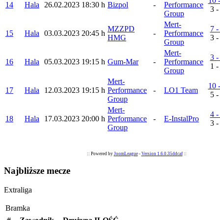
10 
14
Hala
26.02.2023
18:30 h
Bizpol
-
Performance
3 -
Group
Mert-
MZZPD
7 -
15
Hala
03.03.2023
20:45 h
-
Performance
HMG
3 -
Group
Mert-
3 -
16
Hala
05.03.2023
19:15 h
Gum-Mar
-
Performance
1 -
Group
Mert-
10 
17
Hala
12.03.2023
19:15 h
Performance
-
LO1 Team
5 -
Group
Mert-
4 -
18
Hala
17.03.2023
20:00 h
Performance
-
E-InstalPro
3 -
Group
:: Powered by
JoomLeague
-
Version 1.6.0.35ddcaf
::
Najbliższe mecze
Extraliga
Bramka