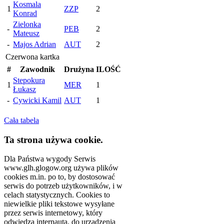
Kosmala
1
ZZP
2
Konrad
Zielonka
-
PEB
2
Mateusz
-
Majos Adrian
AUT
2
Czerwona kartka
#
Zawodnik
Drużyna
ILOŚĆ
Stepokura
1
MER
1
Łukasz
-
Cywicki Kamil
AUT
1
Cała tabela
Ta strona używa cookie.
Dla Państwa wygody Serwis
www.glh.glogow.org używa plików
cookies m.in. po to, by dostosować
serwis do potrzeb użytkowników, i w
celach statystycznych. Cookies to
niewielkie pliki tekstowe wysyłane
przez serwis internetowy, który
odwiedza internauta, do urządzenia