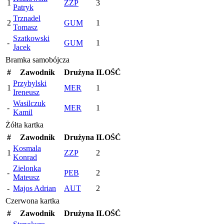
1
ZZP
3
Patryk
Trznadel
2
GUM
1
Tomasz
Szatkowski
-
GUM
1
Jacek
Bramka samobójcza
#
Zawodnik
Drużyna
ILOŚĆ
Przybylski
1
MER
1
Ireneusz
Wasilczuk
-
MER
1
Kamil
Żółta kartka
#
Zawodnik
Drużyna
ILOŚĆ
Kosmala
1
ZZP
2
Konrad
Zielonka
-
PEB
2
Mateusz
-
Majos Adrian
AUT
2
Czerwona kartka
#
Zawodnik
Drużyna
ILOŚĆ