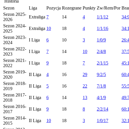
Historia
Sezon
Liga
Pozycja
Rozegrane
Punkty
Zw/Rem/Por
Bra
Sezon 2025-
Extraliga
7
14
4
1/1/12
34:
2026
Sezon 2024-
Extraliga
10
18
4
1/1/16
34:
2025
Sezon 2023-
I Liga
6
10
3
1/0/9
26:
2024
Sezon 2022-
I Liga
7
14
10
2/4/8
37:
2023
Sezon 2021-
I Liga
9
18
7
2/1/15
45:
2022
Sezon 2019-
II Liga
4
16
29
9/2/5
60:
2020
Sezon 2018-
II Liga
5
16
22
7/1/8
55:
2019
Sezon 2017-
II Liga
6
14
13
4/1/9
49:
2018
Sezon 2016-
II Liga
9
18
8
2/2/14
60:
2017
Sezon 2014-
II Liga
10
18
3
1/0/17
32:
2015