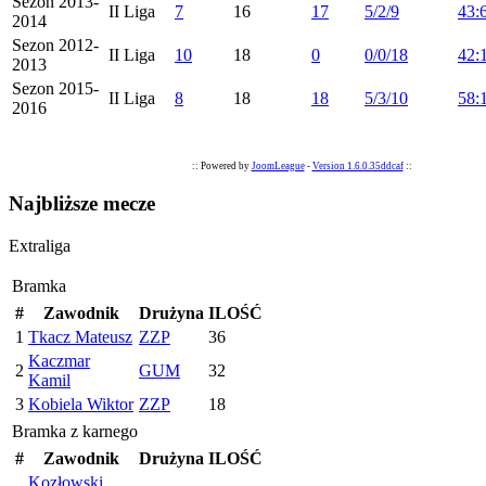
Sezon 2013-
II Liga
7
16
17
5/2/9
43:
2014
Sezon 2012-
II Liga
10
18
0
0/0/18
42:
2013
Sezon 2015-
II Liga
8
18
18
5/3/10
58:
2016
:: Powered by
JoomLeague
-
Version 1.6.0.35ddcaf
::
Najbliższe mecze
Extraliga
Bramka
#
Zawodnik
Drużyna
ILOŚĆ
1
Tkacz Mateusz
ZZP
36
Kaczmar
2
GUM
32
Kamil
3
Kobiela Wiktor
ZZP
18
Bramka z karnego
#
Zawodnik
Drużyna
ILOŚĆ
Kozłowski