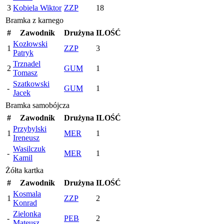
3
Kobiela Wiktor
ZZP
18
Bramka z karnego
#
Zawodnik
Drużyna
ILOŚĆ
Kozłowski
1
ZZP
3
Patryk
Trznadel
2
GUM
1
Tomasz
Szatkowski
-
GUM
1
Jacek
Bramka samobójcza
#
Zawodnik
Drużyna
ILOŚĆ
Przybylski
1
MER
1
Ireneusz
Wasilczuk
-
MER
1
Kamil
Żółta kartka
#
Zawodnik
Drużyna
ILOŚĆ
Kosmala
1
ZZP
2
Konrad
Zielonka
-
PEB
2
Mateusz