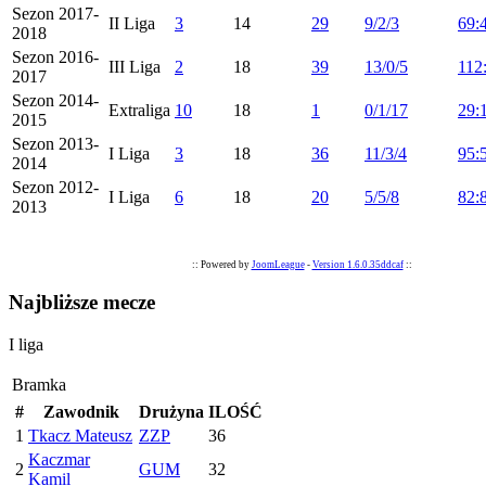
Sezon 2017-
II Liga
3
14
29
9/2/3
69:
2018
Sezon 2016-
III Liga
2
18
39
13/0/5
112
2017
Sezon 2014-
Extraliga
10
18
1
0/1/17
29:
2015
Sezon 2013-
I Liga
3
18
36
11/3/4
95:
2014
Sezon 2012-
I Liga
6
18
20
5/5/8
82:
2013
:: Powered by
JoomLeague
-
Version 1.6.0.35ddcaf
::
Najbliższe mecze
I liga
Bramka
#
Zawodnik
Drużyna
ILOŚĆ
1
Tkacz Mateusz
ZZP
36
Kaczmar
2
GUM
32
Kamil