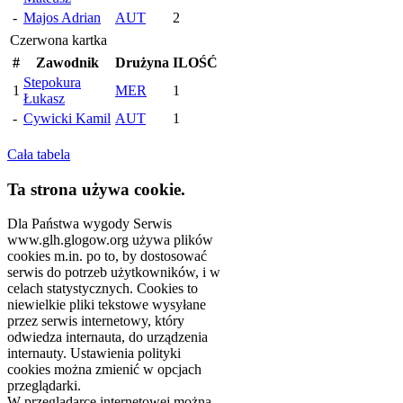
-
Majos Adrian
AUT
2
Czerwona kartka
#
Zawodnik
Drużyna
ILOŚĆ
Stepokura
1
MER
1
Łukasz
-
Cywicki Kamil
AUT
1
Cała tabela
Ta strona używa cookie.
Dla Państwa wygody Serwis
www.glh.glogow.org używa plików
cookies m.in. po to, by dostosować
serwis do potrzeb użytkowników, i w
celach statystycznych. Cookies to
niewielkie pliki tekstowe wysyłane
przez serwis internetowy, który
odwiedza internauta, do urządzenia
internauty. Ustawienia polityki
cookies można zmienić w opcjach
przeglądarki.
W przeglądarce internetowej można