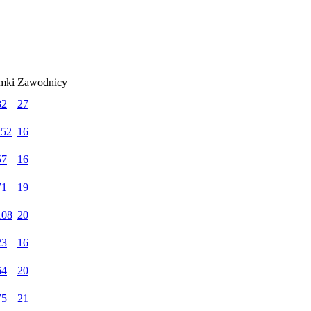
mki
Zawodnicy
82
27
:52
16
57
16
71
19
108
20
23
16
64
20
75
21