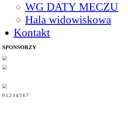
WG DATY MECZU
Hala widowiskowa
Kontakt
SPONSORZY
0
1
2
3
4
5
6
7