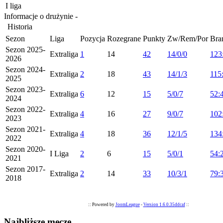
I liga
Informacje o drużynie -
Historia
Sezon
Liga
Pozycja
Rozegrane
Punkty
Zw/Rem/Por
Bra
Sezon 2025-
Extraliga
1
14
42
14/0/0
123
2026
Sezon 2024-
Extraliga
2
18
43
14/1/3
115
2025
Sezon 2023-
Extraliga
6
12
15
5/0/7
52:
2024
Sezon 2022-
Extraliga
4
16
27
9/0/7
102
2023
Sezon 2021-
Extraliga
4
18
36
12/1/5
134
2022
Sezon 2020-
I Liga
2
6
15
5/0/1
54:
2021
Sezon 2017-
Extraliga
2
14
33
10/3/1
79:
2018
:: Powered by
JoomLeague
-
Version 1.6.0.35ddcaf
::
Najbliższe mecze