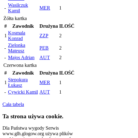
Wasilczuk
-
MER
1
Kamil
Żółta kartka
#
Zawodnik
Drużyna
ILOŚĆ
Kosmala
1
ZZP
2
Konrad
Zielonka
-
PEB
2
Mateusz
-
Majos Adrian
AUT
2
Czerwona kartka
#
Zawodnik
Drużyna
ILOŚĆ
Stepokura
1
MER
1
Łukasz
-
Cywicki Kamil
AUT
1
Cała tabela
Ta strona używa cookie.
Dla Państwa wygody Serwis
www.glh.glogow.org używa plików