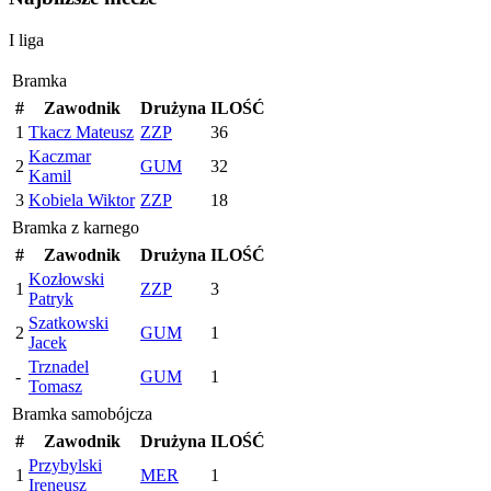
I liga
Bramka
#
Zawodnik
Drużyna
ILOŚĆ
1
Tkacz Mateusz
ZZP
36
Kaczmar
2
GUM
32
Kamil
3
Kobiela Wiktor
ZZP
18
Bramka z karnego
#
Zawodnik
Drużyna
ILOŚĆ
Kozłowski
1
ZZP
3
Patryk
Szatkowski
2
GUM
1
Jacek
Trznadel
-
GUM
1
Tomasz
Bramka samobójcza
#
Zawodnik
Drużyna
ILOŚĆ
Przybylski
1
MER
1
Ireneusz