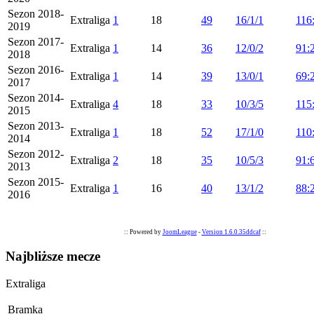
Sezon 2018-
Extraliga
1
18
49
16/1/1
116
2019
Sezon 2017-
Extraliga
1
14
36
12/0/2
91:
2018
Sezon 2016-
Extraliga
1
14
39
13/0/1
69:
2017
Sezon 2014-
Extraliga
4
18
33
10/3/5
115
2015
Sezon 2013-
Extraliga
1
18
52
17/1/0
110
2014
Sezon 2012-
Extraliga
2
18
35
10/5/3
91:
2013
Sezon 2015-
Extraliga
1
16
40
13/1/2
88:
2016
:: Powered by
JoomLeague
-
Version 1.6.0.35ddcaf
::
Najbliższe mecze
Extraliga
Bramka