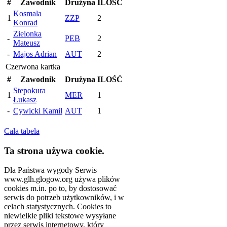
#
Zawodnik
Drużyna
ILOŚĆ
Kosmala
1
ZZP
2
Konrad
Zielonka
-
PEB
2
Mateusz
-
Majos Adrian
AUT
2
Czerwona kartka
#
Zawodnik
Drużyna
ILOŚĆ
Stepokura
1
MER
1
Łukasz
-
Cywicki Kamil
AUT
1
Cała tabela
Ta strona używa cookie.
Dla Państwa wygody Serwis
www.glh.glogow.org używa plików
cookies m.in. po to, by dostosować
serwis do potrzeb użytkowników, i w
celach statystycznych. Cookies to
niewielkie pliki tekstowe wysyłane
przez serwis internetowy, który