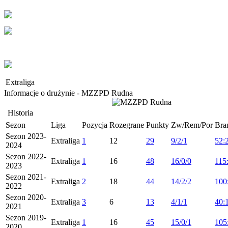
Extraliga
Informacje o drużynie - MZZPD Rudna
Historia
Sezon
Liga
Pozycja
Rozegrane
Punkty
Zw/Rem/Por
Bra
Sezon 2023-
Extraliga
1
12
29
9/2/1
52:
2024
Sezon 2022-
Extraliga
1
16
48
16/0/0
115
2023
Sezon 2021-
Extraliga
2
18
44
14/2/2
100
2022
Sezon 2020-
Extraliga
3
6
13
4/1/1
40:
2021
Sezon 2019-
Extraliga
1
16
45
15/0/1
105
2020