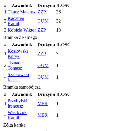
#
Zawodnik
Drużyna
ILOŚĆ
1
Tkacz Mateusz
ZZP
36
Kaczmar
2
GUM
32
Kamil
3
Kobiela Wiktor
ZZP
18
Bramka z karnego
#
Zawodnik
Drużyna
ILOŚĆ
Kozłowski
1
ZZP
3
Patryk
Trznadel
2
GUM
1
Tomasz
Szatkowski
-
GUM
1
Jacek
Bramka samobójcza
#
Zawodnik
Drużyna
ILOŚĆ
Przybylski
1
MER
1
Ireneusz
Wasilczuk
-
MER
1
Kamil
Żółta kartka