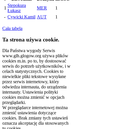
Stepokura
1
MER
1
Łukasz
-
Cywicki Kamil
AUT
1
Cała tabela
Ta strona używa cookie.
Dla Państwa wygody Serwis
www.glh.glogow.org używa plików
cookies m.in. po to, by dostosować
serwis do potrzeb użytkowników, i w
celach statystycznych. Cookies to
niewielkie pliki tekstowe wysyłane
przez serwis internetowy, który
odwiedza internauta, do urządzenia
internauty. Ustawienia polityki
cookies można zmienić w opcjach
przeglądarki.
W przeglądarce internetowej można
zmienić ustawienia dotyczące
cookies. Brak zmiany tych ustawień
oznacza akceptację dla stosowanych
tu cookies.