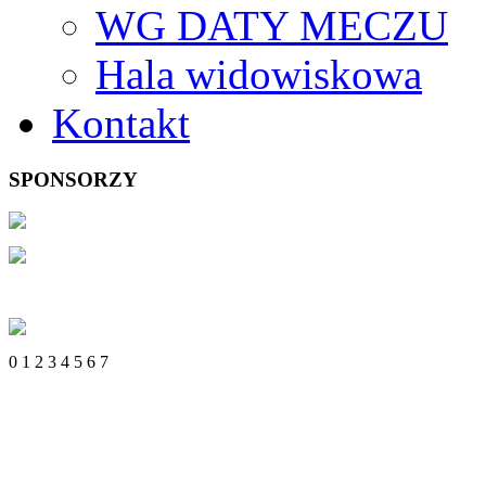
WG DATY MECZU
Hala widowiskowa
Kontakt
SPONSORZY
0
1
2
3
4
5
6
7