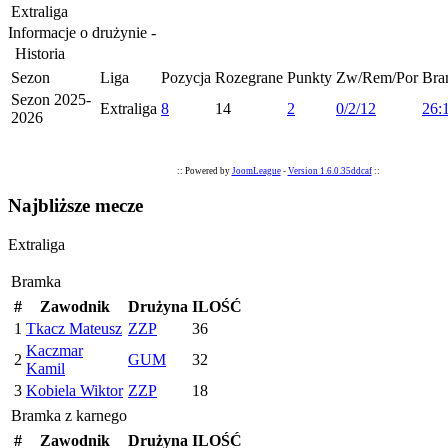
Extraliga
Informacje o drużynie -
Historia
Sezon
Liga
Pozycja
Rozegrane
Punkty
Zw/Rem/Por
Bra
Sezon 2025-
Extraliga
8
14
2
0/2/12
26:
2026
:: Powered by
JoomLeague
-
Version 1.6.0.35ddcaf
::
Najbliższe mecze
Extraliga
Bramka
#
Zawodnik
Drużyna
ILOŚĆ
1
Tkacz Mateusz
ZZP
36
Kaczmar
2
GUM
32
Kamil
3
Kobiela Wiktor
ZZP
18
Bramka z karnego
#
Zawodnik
Drużyna
ILOŚĆ