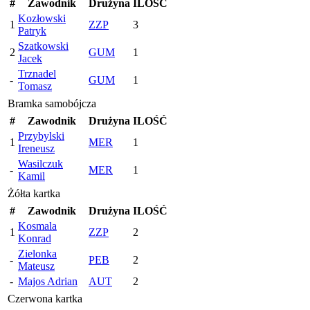
#
Zawodnik
Drużyna
ILOŚĆ
Kozłowski
1
ZZP
3
Patryk
Szatkowski
2
GUM
1
Jacek
Trznadel
-
GUM
1
Tomasz
Bramka samobójcza
#
Zawodnik
Drużyna
ILOŚĆ
Przybylski
1
MER
1
Ireneusz
Wasilczuk
-
MER
1
Kamil
Żółta kartka
#
Zawodnik
Drużyna
ILOŚĆ
Kosmala
1
ZZP
2
Konrad
Zielonka
-
PEB
2
Mateusz
-
Majos Adrian
AUT
2
Czerwona kartka