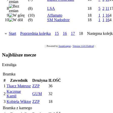
8
(8)
LSA
18
5
2
11
1
9
(10)
Affamato
18
1
1
16
4
10
(9)
SM Nadodrze
18
1
1
16
4
«
Start
Poprzednia kolejka
15
16
17
18 Następna kolej
:: Powered by
JoomLeague
-
Version 1.6.0.35ddcaf
::
Najbliższe mecze
Extraliga
Bramka
#
Zawodnik
Drużyna
ILOŚĆ
1
Tkacz Mateusz
ZZP
36
Kaczmar
2
GUM
32
Kamil
3
Kobiela Wiktor
ZZP
18
Bramka z karnego