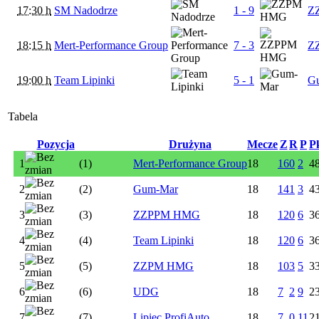
17:30 h
SM Nadodrze
1 - 9
Z
18:15 h
Mert-Performance Group
7 - 3
Z
19:00 h
Team Lipinki
5 - 1
G
Tabela
Pozycja
Drużyna
Mecze
Z
R
P
P
1
(1)
Mert-Performance Group
18
16
0
2
4
2
(2)
Gum-Mar
18
14
1
3
4
3
(3)
ZZPPM HMG
18
12
0
6
3
4
(4)
Team Lipinki
18
12
0
6
3
5
(5)
ZZPM HMG
18
10
3
5
3
6
(6)
UDG
18
7
2
9
2
7
(7)
Lipiec ProfiAuto
18
7
0
11
2