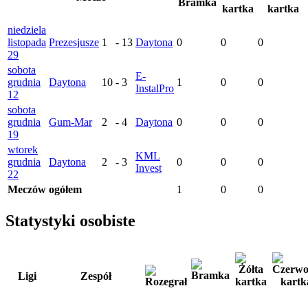
niedziela
listopada
Prezesjusze
1
-
13
Daytona
0
0
0
29
sobota
E-
grudnia
Daytona
10
-
3
1
0
0
InstalPro
12
sobota
grudnia
Gum-Mar
2
-
4
Daytona
0
0
0
19
wtorek
KML
grudnia
Daytona
2
-
3
0
0
0
Invest
22
Meczów ogółem
1
0
0
Statystyki osobiste
Ligi
Zespół