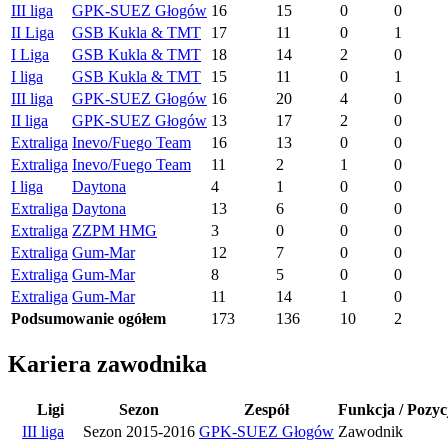
III liga
GPK-SUEZ Głogów
16
15
0
0
II Liga
GSB Kukla & TMT
17
11
0
1
I Liga
GSB Kukla & TMT
18
14
2
0
I liga
GSB Kukla & TMT
15
11
0
1
III liga
GPK-SUEZ Głogów
16
20
4
0
II liga
GPK-SUEZ Głogów
13
17
2
0
Extraliga
Inevo/Fuego Team
16
13
0
0
Extraliga
Inevo/Fuego Team
11
2
1
0
I liga
Daytona
4
1
0
0
Extraliga
Daytona
13
6
0
0
Extraliga
ZZPM HMG
3
0
0
0
Extraliga
Gum-Mar
12
7
0
0
Extraliga
Gum-Mar
8
5
0
0
Extraliga
Gum-Mar
11
14
1
0
Podsumowanie ogółem
173
136
10
2
Kariera zawodnika
Ligi
Sezon
Zespół
Funkcja / Pozyc
III liga
Sezon 2015-2016
GPK-SUEZ Głogów
Zawodnik