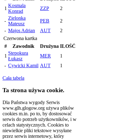
Kosmala
1
ZZP
2
Konrad
Zielonka
-
PEB
2
Mateusz
-
Majos Adrian
AUT
2
Czerwona kartka
#
Zawodnik
Drużyna
ILOŚĆ
Stepokura
1
MER
1
Łukasz
-
Cywicki Kamil
AUT
1
Cała tabela
Ta strona używa cookie.
Dla Państwa wygody Serwis
www.glh.glogow.org używa plików
cookies m.in. po to, by dostosować
serwis do potrzeb użytkowników, i w
celach statystycznych. Cookies to
niewielkie pliki tekstowe wysyłane
przez serwis internetowy, który