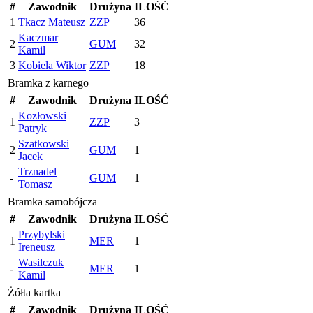
#
Zawodnik
Drużyna
ILOŚĆ
1
Tkacz Mateusz
ZZP
36
Kaczmar
2
GUM
32
Kamil
3
Kobiela Wiktor
ZZP
18
Bramka z karnego
#
Zawodnik
Drużyna
ILOŚĆ
Kozłowski
1
ZZP
3
Patryk
Szatkowski
2
GUM
1
Jacek
Trznadel
-
GUM
1
Tomasz
Bramka samobójcza
#
Zawodnik
Drużyna
ILOŚĆ
Przybylski
1
MER
1
Ireneusz
Wasilczuk
-
MER
1
Kamil
Żółta kartka
#
Zawodnik
Drużyna
ILOŚĆ