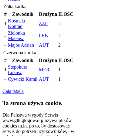
Żółta kartka
#
Zawodnik
Drużyna
ILOŚĆ
Kosmala
1
ZZP
2
Konrad
Zielonka
-
PEB
2
Mateusz
-
Majos Adrian
AUT
2
Czerwona kartka
#
Zawodnik
Drużyna
ILOŚĆ
Stepokura
1
MER
1
Łukasz
-
Cywicki Kamil
AUT
1
Cała tabela
Ta strona używa cookie.
Dla Państwa wygody Serwis
www.glh.glogow.org używa plików
cookies m.in. po to, by dostosować
serwis do potrzeb użytkowników, i w