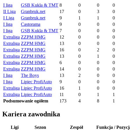
I liga
GSB Kukla & TMT
8
0
0
0
II Liga
Granbruk.net
17
0
3
0
I Liga
Granbruk.net
9
1
1
0
I liga
Castorama
9
0
0
0
I liga
GSB Kukla & TMT
7
0
0
0
Extraliga
ZZPM HMG
12
0
0
0
Extraliga
ZZPM HMG
13
0
0
0
Extraliga
ZZPM HMG
16
0
2
0
Extraliga
ZZPM HMG
13
0
1
0
Extraliga
ZZPM HMG
6
0
0
0
Extraliga
ZZPM HMG
14
0
0
0
I liga
The Boys
13
2
0
0
I liga
Lipiec ProfiAuto
9
0
0
0
Extraliga
Lipiec ProfiAuto
16
1
0
0
Extraliga
Lipiec ProfiAuto
11
0
1
1
Podsumowanie ogółem
173
4
8
1
Kariera zawodnika
Ligi
Sezon
Zespół
Funkcja / Pozycj