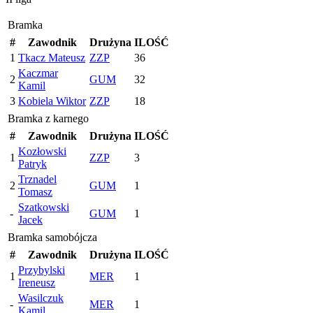
Bramka
#
Zawodnik
Drużyna
ILOŚĆ
1
Tkacz Mateusz
ZZP
36
Kaczmar
2
GUM
32
Kamil
3
Kobiela Wiktor
ZZP
18
Bramka z karnego
#
Zawodnik
Drużyna
ILOŚĆ
Kozłowski
1
ZZP
3
Patryk
Trznadel
2
GUM
1
Tomasz
Szatkowski
-
GUM
1
Jacek
Bramka samobójcza
#
Zawodnik
Drużyna
ILOŚĆ
Przybylski
1
MER
1
Ireneusz
Wasilczuk
-
MER
1
Kamil