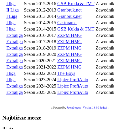
I liga
Sezon 2015-2016
GSB Kukla & TMT
Zawodnik
II Liga
Sezon 2012-2013
Granbruk.net
Zawodnik
I Liga
Sezon 2013-2014
Granbruk.net
Zawodnik
I liga
Sezon 2014-2015
Castorama
Zawodnik
I liga
Sezon 2014-2015
GSB Kukla & TMT
Zawodnik
Extraliga
Sezon 2016-2017
ZZPM HMG
Zawodnik
Extraliga
Sezon 2017-2018
ZZPM HMG
Zawodnik
Extraliga
Sezon 2018-2019
ZZPM HMG
Zawodnik
Extraliga
Sezon 2019-2020
ZZPM HMG
Zawodnik
Extraliga
Sezon 2020-2021
ZZPM HMG
Zawodnik
Extraliga
Sezon 2021-2022
ZZPM HMG
Zawodnik
I liga
Sezon 2022-2023
The Boys
Zawodnik
I liga
Sezon 2023-2024
Lipiec ProfiAuto
Zawodnik
Extraliga
Sezon 2024-2025
Lipiec ProfiAuto
Zawodnik
Extraliga
Sezon 2025-2026
Lipiec ProfiAuto
Zawodnik
:: Powered by
JoomLeague
-
Version 1.6.0.35ddcaf
::
Najbliższe mecze
II liga