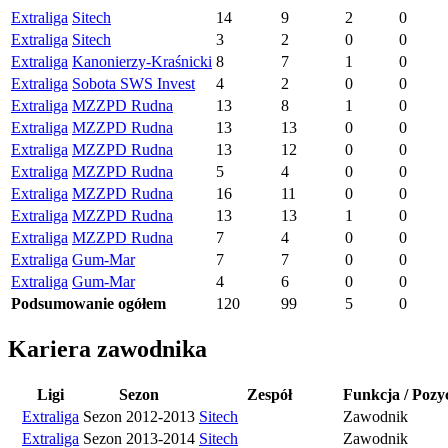
Extraliga
Sitech
14
9
2
0
Extraliga
Sitech
3
2
0
0
Extraliga
Kanonierzy-Kraśnicki
8
7
1
0
Extraliga
Sobota SWS Invest
4
2
0
0
Extraliga
MZZPD Rudna
13
8
1
0
Extraliga
MZZPD Rudna
13
13
0
0
Extraliga
MZZPD Rudna
13
12
0
0
Extraliga
MZZPD Rudna
5
4
0
0
Extraliga
MZZPD Rudna
16
11
0
0
Extraliga
MZZPD Rudna
13
13
1
0
Extraliga
MZZPD Rudna
7
4
0
0
Extraliga
Gum-Mar
7
7
0
0
Extraliga
Gum-Mar
4
6
0
0
Podsumowanie ogółem
120
99
5
0
Kariera zawodnika
Ligi
Sezon
Zespół
Funkcja / Pozy
Extraliga
Sezon 2012-2013
Sitech
Zawodnik
Extraliga
Sezon 2013-2014
Sitech
Zawodnik