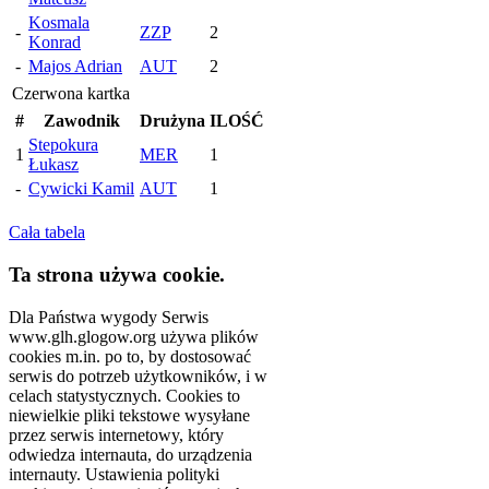
Kosmala
-
ZZP
2
Konrad
-
Majos Adrian
AUT
2
Czerwona kartka
#
Zawodnik
Drużyna
ILOŚĆ
Stepokura
1
MER
1
Łukasz
-
Cywicki Kamil
AUT
1
Cała tabela
Ta strona używa cookie.
Dla Państwa wygody Serwis
www.glh.glogow.org używa plików
cookies m.in. po to, by dostosować
serwis do potrzeb użytkowników, i w
celach statystycznych. Cookies to
niewielkie pliki tekstowe wysyłane
przez serwis internetowy, który
odwiedza internauta, do urządzenia
internauty. Ustawienia polityki