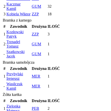
Kaczmar
2
GUM
32
Kamil
3
Kobiela Wiktor
ZZP
18
Bramka z karnego
#
Zawodnik
Drużyna
ILOŚĆ
Kozłowski
1
ZZP
3
Patryk
Trznadel
2
GUM
1
Tomasz
Szatkowski
-
GUM
1
Jacek
Bramka samobójcza
#
Zawodnik
Drużyna
ILOŚĆ
Przybylski
1
MER
1
Ireneusz
Wasilczuk
-
MER
1
Kamil
Żółta kartka
#
Zawodnik
Drużyna
ILOŚĆ
Zielonka
1
PEB
2
Mateusz