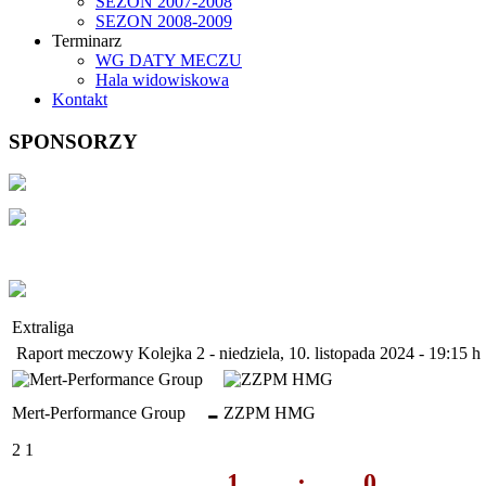
SEZON 2007-2008
SEZON 2008-2009
Terminarz
WG DATY MECZU
Hala widowiskowa
Kontakt
SPONSORZY
Extraliga
Raport meczowy Kolejka 2 - niedziela, 10. listopada 2024 - 19:15 h
-
Mert-Performance Group
ZZPM HMG
2
1
1
:
0