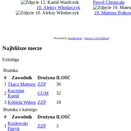
Paweł Chrupcała
10. Aleksy Włodarczyk
19. Mateusz Potko
:: Powered by
JoomLeague
-
Version 1.6.0.35ddcaf
::
Najbliższe mecze
Extraliga
Bramka
#
Zawodnik
Drużyna
ILOŚĆ
1
Tkacz Mateusz
ZZP
36
Kaczmar
2
GUM
32
Kamil
3
Kobiela Wiktor
ZZP
18
Bramka z karnego
#
Zawodnik
Drużyna
ILOŚĆ
Kozłowski
1
ZZP
3
Patryk