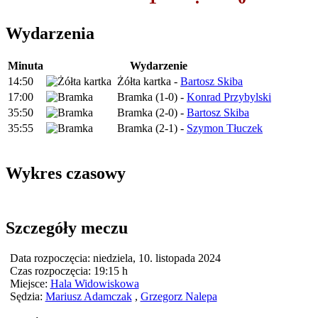
Wydarzenia
Minuta
Wydarzenie
14:50
Żółta kartka -
Bartosz Skiba
17:00
Bramka (1-0) -
Konrad Przybylski
35:50
Bramka (2-0) -
Bartosz Skiba
35:55
Bramka (2-1) -
Szymon Tłuczek
Wykres czasowy
Szczegóły meczu
Data rozpoczęcia:
niedziela, 10. listopada 2024
Czas rozpoczęcia:
19:15 h
Miejsce:
Hala Widowiskowa
Sędzia:
Mariusz Adamczak
,
Grzegorz Nalepa