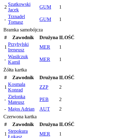
Szatkowski
2
GUM
1
Jacek
Trznadel
-
GUM
1
Tomasz
Bramka samobójcza
#
Zawodnik
Drużyna
ILOŚĆ
Przybylski
1
MER
1
Ireneusz
Wasilczuk
-
MER
1
Kamil
Żółta kartka
#
Zawodnik
Drużyna
ILOŚĆ
Kosmala
1
ZZP
2
Konrad
Zielonka
-
PEB
2
Mateusz
-
Majos Adrian
AUT
2
Czerwona kartka
#
Zawodnik
Drużyna
ILOŚĆ
Stepokura
1
MER
1
Łukasz