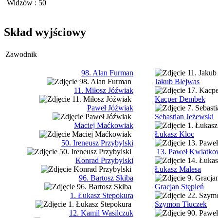
Widzów
: 50
Skład wyjściowy
Zawodnik
98. Alan Furman
Jakub Blejwas
11. Miłosz Jóźwiak
Kacper Dembek
Paweł Jóźwiak
Sebastian Jeżewski
Maciej Maćkowiak
Łukasz Kloc
50. Ireneusz Przybylski
13. Paweł Kwiatko
Konrad Przybylski
Łukasz Malesa
96. Bartosz Skiba
Gracjan Stępień
1. Łukasz Stepokura
Szymon Tłuczek
12. Kamil Wasilczuk