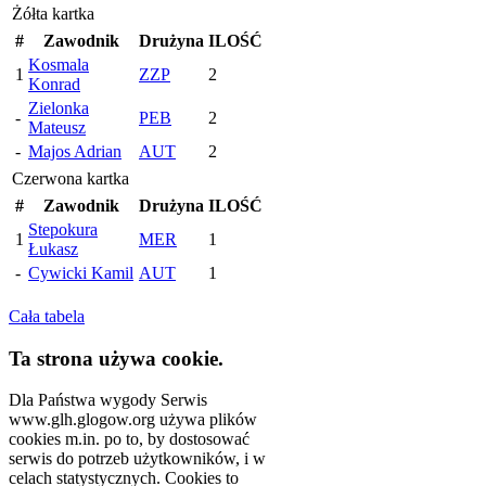
Żółta kartka
#
Zawodnik
Drużyna
ILOŚĆ
Kosmala
1
ZZP
2
Konrad
Zielonka
-
PEB
2
Mateusz
-
Majos Adrian
AUT
2
Czerwona kartka
#
Zawodnik
Drużyna
ILOŚĆ
Stepokura
1
MER
1
Łukasz
-
Cywicki Kamil
AUT
1
Cała tabela
Ta strona używa cookie.
Dla Państwa wygody Serwis
www.glh.glogow.org używa plików
cookies m.in. po to, by dostosować
serwis do potrzeb użytkowników, i w
celach statystycznych. Cookies to