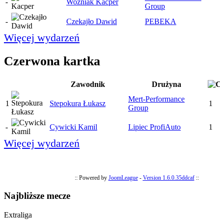
-
Woźniak Kacper
Group
-
Czekajło Dawid
PEBEKA
Więcej wydarzeń
Czerwona kartka
Zawodnik
Drużyna
Mert-Performance
1
Stepokura Łukasz
1
Group
-
Cywicki Kamil
Lipiec ProfiAuto
1
Więcej wydarzeń
:: Powered by
JoomLeague
-
Version 1.6.0.35ddcaf
::
Najbliższe mecze
Extraliga