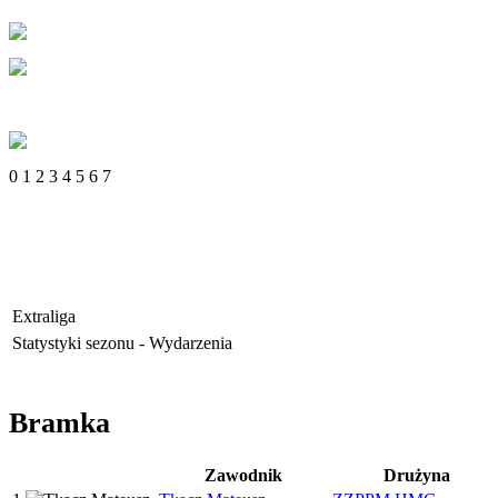
0
1
2
3
4
5
6
7
Extraliga
Statystyki sezonu - Wydarzenia
Bramka
Zawodnik
Drużyna