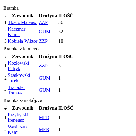
Bramka
#
Zawodnik
Drużyna
ILOŚĆ
1
Tkacz Mateusz
ZZP
36
Kaczmar
2
GUM
32
Kamil
3
Kobiela Wiktor
ZZP
18
Bramka z karnego
#
Zawodnik
Drużyna
ILOŚĆ
Kozłowski
1
ZZP
3
Patryk
Szatkowski
2
GUM
1
Jacek
Trznadel
-
GUM
1
Tomasz
Bramka samobójcza
#
Zawodnik
Drużyna
ILOŚĆ
Przybylski
1
MER
1
Ireneusz
Wasilczuk
-
MER
1
Kamil