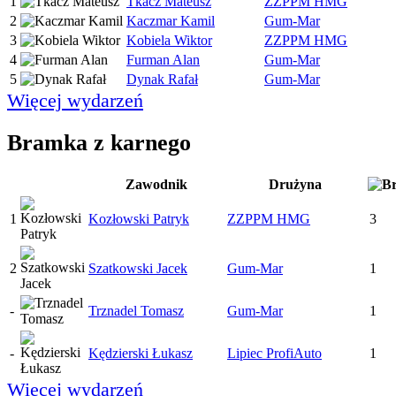
1
Tkacz Mateusz
ZZPPM HMG
2
Kaczmar Kamil
Gum-Mar
3
Kobiela Wiktor
ZZPPM HMG
4
Furman Alan
Gum-Mar
5
Dynak Rafał
Gum-Mar
Więcej wydarzeń
Bramka z karnego
Zawodnik
Drużyna
1
Kozłowski Patryk
ZZPPM HMG
3
2
Szatkowski Jacek
Gum-Mar
1
-
Trznadel Tomasz
Gum-Mar
1
-
Kędzierski Łukasz
Lipiec ProfiAuto
1
Więcej wydarzeń