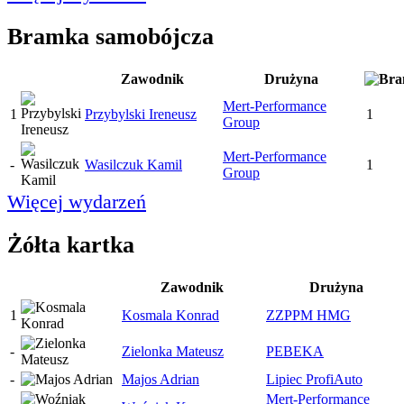
Bramka samobójcza
Zawodnik
Drużyna
Mert-Performance
1
Przybylski Ireneusz
1
Group
Mert-Performance
-
Wasilczuk Kamil
1
Group
Więcej wydarzeń
Żółta kartka
Zawodnik
Drużyna
1
Kosmala Konrad
ZZPPM HMG
-
Zielonka Mateusz
PEBEKA
-
Majos Adrian
Lipiec ProfiAuto
Mert-Performance