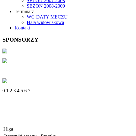
SEZON 2007-2008
SEZON 2008-2009
Terminarz
WG DATY MECZU
Hala widowiskowa
Kontakt
SPONSORZY
0
1
2
3
4
5
6
7
I liga