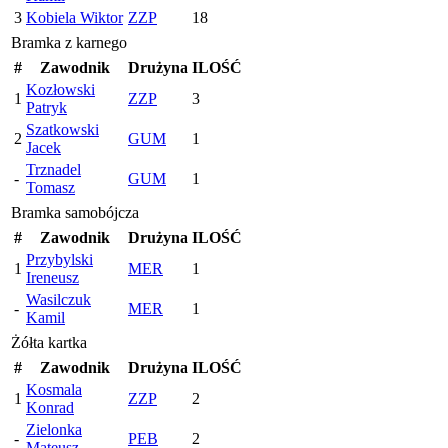
3
Kobiela Wiktor
ZZP
18
Bramka z karnego
#
Zawodnik
Drużyna
ILOŚĆ
Kozłowski
1
ZZP
3
Patryk
Szatkowski
2
GUM
1
Jacek
Trznadel
-
GUM
1
Tomasz
Bramka samobójcza
#
Zawodnik
Drużyna
ILOŚĆ
Przybylski
1
MER
1
Ireneusz
Wasilczuk
-
MER
1
Kamil
Żółta kartka
#
Zawodnik
Drużyna
ILOŚĆ
Kosmala
1
ZZP
2
Konrad
Zielonka
-
PEB
2
Mateusz