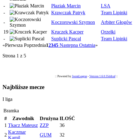
-
Płaziak Marcin
LSA
-
Krawczak Patryk
Team Lipinki
-
Koczorowski Szymon
Arbiter Głogów
19
Kruczek Kacper
Orzełki
-
Suplicki Pascal
Team Lipinki
«
Pierwsza
Poprzednia
1
2
3
4
5
Następna
Ostatnia
»
Strona 1 z 5
:: Powered by
JoomLeague
-
Version 1.6.0.35ddcaf
::
Najbliższe mecze
I liga
Bramka
#
Zawodnik
Drużyna
ILOŚĆ
1
Tkacz Mateusz
ZZP
36
Kaczmar
2
GUM
32
Kamil