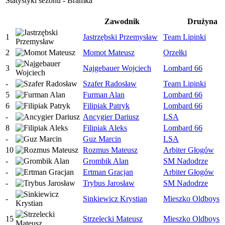
Statystyki sezonu - Bramka
Zawodnik
Drużyna
1
Jastrzębski Przemysław
Team Lipinki
2
Momot Mateusz
Orzełki
3
Najgebauer Wojciech
Lombard 66
-
Szafer Radosław
Team Lipinki
5
Furman Alan
Lombard 66
6
Filipiak Patryk
Lombard 66
-
Ancygier Dariusz
LSA
8
Filipiak Aleks
Lombard 66
-
Guz Marcin
LSA
10
Rozmus Mateusz
Arbiter Głogów
-
Grombik Alan
SM Nadodrze
-
Ertman Gracjan
Arbiter Głogów
-
Trybus Jarosław
SM Nadodrze
-
Sinkiewicz Krystian
Mieszko Oldboys
15
Strzelecki Mateusz
Mieszko Oldboys